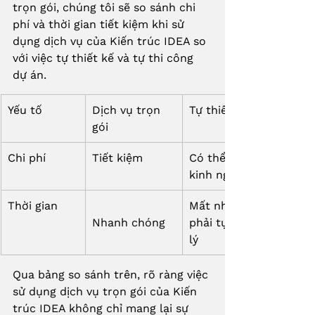
trọn gói, chúng tôi sẽ so sánh chi 
phí và thời gian tiết kiệm khi sử 
dụng dịch vụ của Kiến trúc IDEA so 
với việc tự thiết kế và tự thi công 
dự án.
Yếu tố
Dịch vụ trọn 
Tự thiết kế và thi công
gói
Chi phí
Tiết kiệm
Có thể tăng do thiếu 
kinh nghiệm và quản lý
Thời gian
Mất nhiều thời gian do
Nhanh chóng
phải tự tìm hiểu và qu
lý
Qua bảng so sánh trên, rõ ràng việc 
sử dụng dịch vụ trọn gói của Kiến 
trúc IDEA không chỉ mang lại sự 