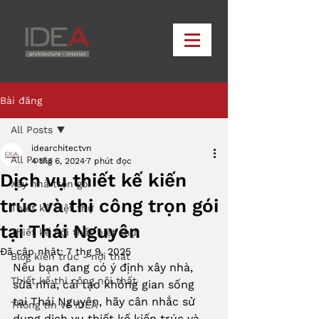
Bài đăng
All Posts
idearchitectvn
All Posts
4 thg 6, 2024
7 phút đọc
Dịch vụ thiết kế kiến
Xây nhà trọn gói
trúc và thi công trọn gói
Thiết kế biệt thự
tại Thái Nguyên
Thiết kế nội thất biệt thự
Đã cập nhật:
7 thg 9, 2025
Blog kiến trúc - nội thất
Nếu bạn đang có ý định xây nhà, 
Thiết kế thi công nội thất
sửa nhà, cải tạo không gian sống 
tại Thái Nguyên, hãy cân nhắc sử 
Thông tin về IDEA
dụng dịch vụ thiết kế kiến trúc và 