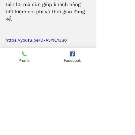
tiện lợi mà còn giúp khách hàng 
tiết kiệm chi phí và thời gian đáng 
kể.
https://youtu.be/D-A5YIEYJu0
Phone
Facebook
 Câu hỏi thường gặp
1. Dịch vụ của Kiến trúc IDEA có áp 
dụng cho cả công trình nhỏ không?