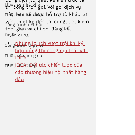
Thiết kế nhà phố
thi công trọn gói. Với gói dịch vụ 
này, bạn sẽ được hỗ trợ từ khâu tư 
Thiết kế nhà vườn
vấn, thiết kế đến thi công, tiết kiệm 
Công trình nổi bật
thời gian và chi phí đáng kể.
Tuyển dụng
Những lợi ích vượt trội khi ký 
Công trình thực tế
hợp đồng thi công nội thất với 
Thiết kế chung cư
IDEA
IDEA: Đối tác chiến lược của 
Thiết kế tủ bếp
các thương hiệu nội thất hàng 
đầu